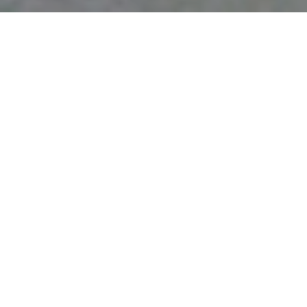
Home
>
Estratti
>
Garofani rossi “repubblicani”
Data:
06 06 1946
Autore:
Terribili Carla
[6 giugno – giovedì]
La Repubblica ha vinto con una maggioranza di poco più di
due milioni di voti.
Tra me e la mia famiglia è avvenuta la lacerazione, che
sentivo a volte aleggiarmi intorno come una minaccia
sospesa nell’aria nei giorni scorsi e che avevo rimosso
come un problema che avrei affrontato “dopo”. Il “dopo” è
venuto.
Ieri la notizia della vittoria repubblicana mi era stata
anticipata da Gianna, prima della comunicazione ufficiale.