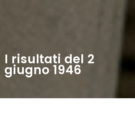
I risultati del 2
giugno 1946
Home
>
Estratti
>
I risultati del 2 giugno 1946
Data:
02 06 1946
Autore:
Vanni Giovanni