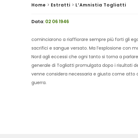
Home
>
Estratti
>
L’Amnistia Togliatti
Data:
02 06 1946
cominciarono a riaffiorare sempre più forti gli egoi
sacrifici e sangue versato. Ma l’esplosione con m
Nord agli eccessi che ogni tanto si torna a parlare
generale di Togliatti promulgata dopo i risultati 
venne considera necessaria e giusta come atto di 
guerra.