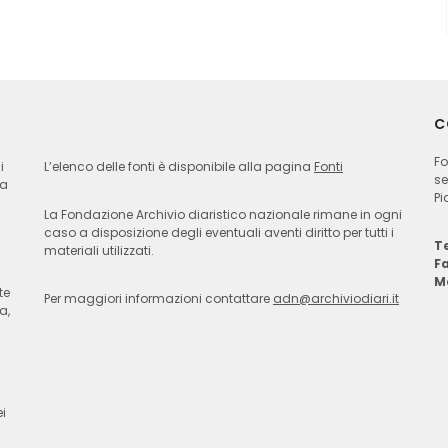
C
Fo
i
L’elenco delle fonti è disponibile alla pagina
Fonti
se
ia
Pi
La Fondazione Archivio diaristico nazionale rimane in ogni
caso a disposizione degli eventuali aventi diritto per tutti i
Te
materiali utilizzati.
F
M
te
Per maggiori informazioni contattare
adn@archiviodiari.it
a,
i