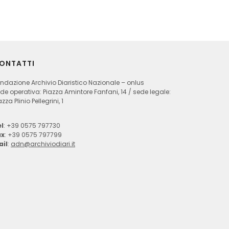
ONTATTI
ndazione Archivio Diaristico Nazionale – onlus
de operativa: Piazza Amintore Fanfani, 14 / sede legale:
azza Plinio Pellegrini, 1
l
: +39 0575 797730
ax
: +39 0575 797799
ail
:
adn@archiviodiari.it