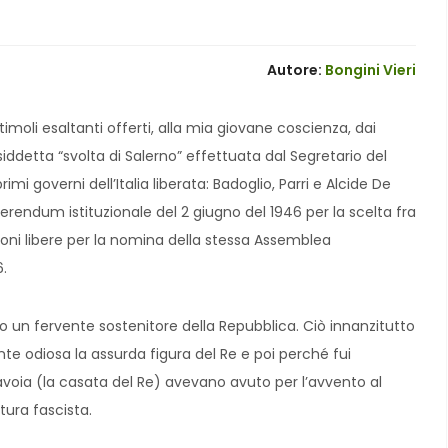
Autore:
Bongini Vieri
stimoli esaltanti offerti, alla mia giovane coscienza, dai
cosiddetta “svolta di Salerno” effettuata dal Segretario del
primi governi dell’Italia liberata: Badoglio, Parri e Alcide De
eferendum istituzionale del 2 giugno del 1946 per la scelta fra
oni libere per la nomina della stessa Assemblea
6.
o un fervente sostenitore della Repubblica. Ciò innanzitutto
e odiosa la assurda figura del Re e poi perché fui
 Savoia (la casata del Re) avevano avuto per l’avvento al
tura fascista.