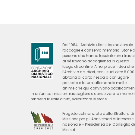
Dal 1984 l’Archivio diaristico nazionale
raccoglie e conserva memoria. Storie d
persone che hanno lasciato una tracc
di sé trovano accoglienza in questo
luogo di confine. A noi piace l’idea che
l’Archivio dei diari, con i suoi oltre 8.000
abitanti di carta riesca a coniugare
passato e futuro, alternando molte
anime che qui convivono pacificamen
in un’unica mission: raccogliere e conservare la memori
renderla fruibile a tutti, valorizzare le storie.
Progetto cofinanziato dalla Struttura di
Missione per gli Anniversari di interesse
nazionale – Presidenza del Consiglio de
Ministri