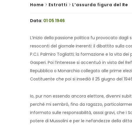
Home
>
Estratti
>
L’assurda figura del Re
Data:
01 05 1946
L’inizio della passione politica fu provocato dagli 
resoconti del giornale inerenti: il dibattito sulla 
P.C.I. Palmiro Togliatti; la formazione e la vita dei 
Gasperi. Poi l’interesse si accentuò in vista del R
Repubblica o Monarchia collegato alle prime elezi
Costituente che poi si insediò il 25 giugno del 194
Io, pur non essendo ancora elettore, divenni subit
perché mi sembrò, fino da ragazzo, particolarment
informato sulle responsabilità, assai gravi, che i
potere di Mussolini e per le nefandezze della ditta