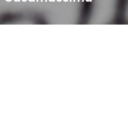
Home
>
Estratti
>
L’incontro con il maestro
Casamassima
Data:
01 01 1954
Autore:
Lamonaca Tommasino
Nel 1954 frequentavo la terza elementare alla scuola “G.
Bosio”. Non so ancora l’importanza che avrà per me in
quell’anno l’incontro col maestro V. Casamassima. Oltre
che maestro di scuola fu per me maestro di vita, mi fece
capire l’importanza dei valori, il rispetto per i genitori, ed
essere onesto e altruista verso gli altri, ma cosa molto