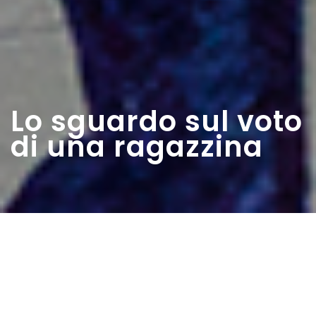
Lo sguardo sul voto
di una ragazzina
Home
>
Estratti
>
Lo sguardo sul voto di una
ragazzina
Data:
01 05 1946
Autore:
Tradardi Maria Rosaria