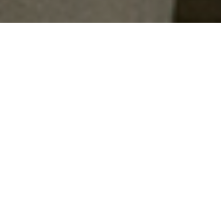
Home
>
Estratti
>
Qualche chiarimento sulla
chiamata alle urne
Data:
02 06 1946
Autore:
Pedroni Maria Luisa
Verso sera il signor Oreste ritenne opportuno di fornire alla
figlia qualche chiarimento sulla chiamata alle urne.
“Si è trattato di scegliere tra monarchia e repubblica” –
spiegò – “e la maggioranza degli italiani ha optato per la
seconda. Dunque, dopo ottantacinque anni, cessa di
esistere il regno d’Italia”.
Come al solito Corinna interferì; “Cosa vuoi che capisca di
politica una ragazzina di quell’età? Già a me le donne che