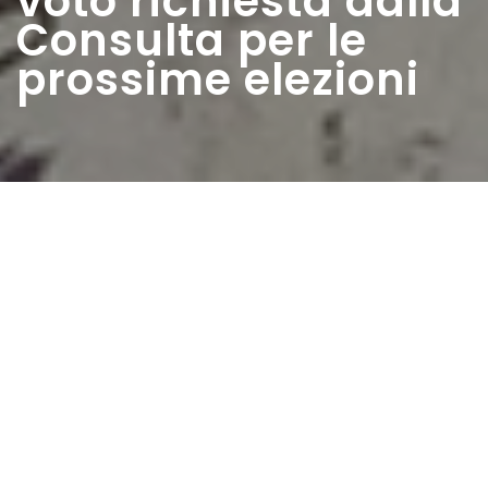
voto richiesta dalla
Consulta per le
prossime elezioni
Home
>
Rappresentazioni
>
’obbligatorietà del
voto richiesta dalla Consulta per le prossime
elezioni
Data:
23 12 1945