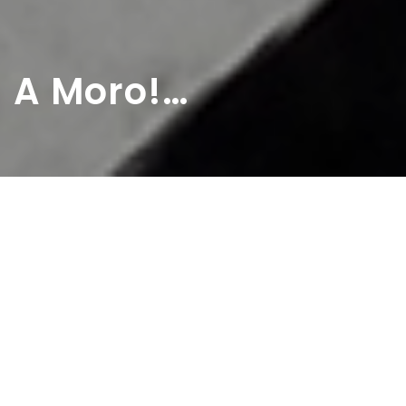
A Moro!…
Home
>
Rappresentazioni
>
A Moro!…
Data:
07 04 1963