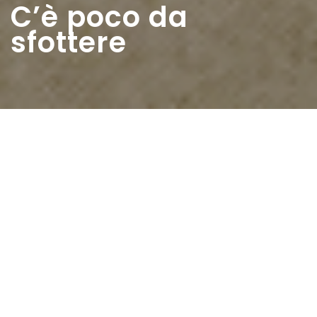
C’è poco da
sfottere
Home
>
Rappresentazioni
>
C’è poco da sfottere
Data:
22 01 1956