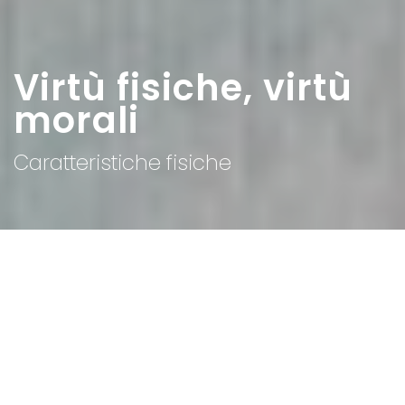
Virtù fisiche, virtù
morali
Caratteristiche fisiche
Home
>
Temi
>
Virtù fisiche, virtù morali
Bellezza e bruttezza sono in quel dopoguerra metri di
misura per le donne, qualità che non hanno mai
compromesso la statura di tanti uomini pubblici.