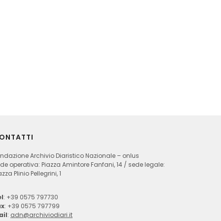
ONTATTI
ndazione Archivio Diaristico Nazionale – onlus
de operativa: Piazza Amintore Fanfani, 14 / sede legale:
azza Plinio Pellegrini, 1
l
: +39 0575 797730
ax
: +39 0575 797799
ail
:
adn@archiviodiari.it