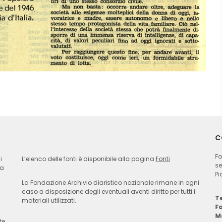
C
Fo
i
L’elenco delle fonti è disponibile alla pagina
Fonti
se
ia
Pi
La Fondazione Archivio diaristico nazionale rimane in ogni
caso a disposizione degli eventuali aventi diritto per tutti i
Te
materiali utilizzati.
F
M
te