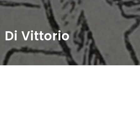
Di Vittorio
Home
>
Rappresentazioni
>
Di Vittorio
Data:
07 11 1954