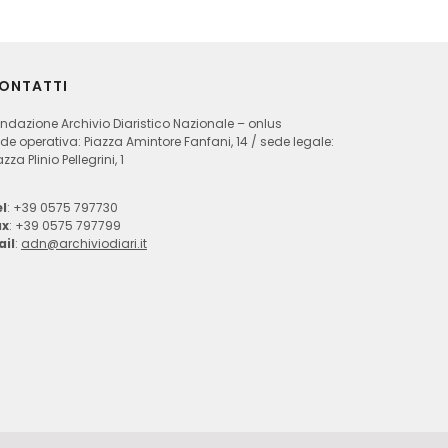
ONTATTI
ndazione Archivio Diaristico Nazionale – onlus
de operativa: Piazza Amintore Fanfani, 14 / sede legale:
azza Plinio Pellegrini, 1
l
: +39 0575 797730
ax
: +39 0575 797799
ail
:
adn@archiviodiari.it