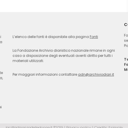
C
Fo
i
L’elenco delle fonti è disponibile alla pagina
Fonti
se
ia
Pi
La Fondazione Archivio diaristico nazionale rimane in ogni
caso a disposizione degli eventuali aventi diritto per tutti i
Te
materiali utilizzati.
F
M
te
Per maggiori informazioni contattare
adn@archiviodiari.it
a,
i
lacittadinanzadelledonne.it ®2019 |
Privacy policy
| Credits:
Esimple