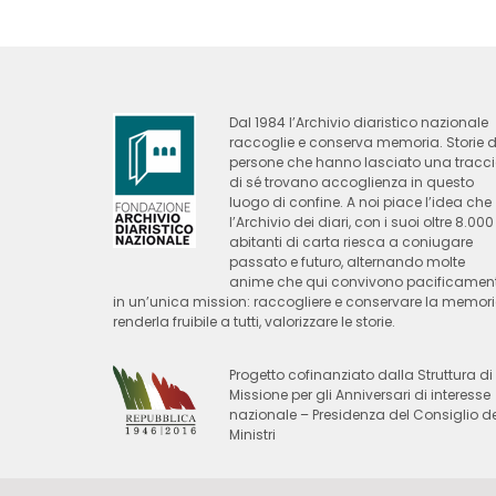
Dal 1984 l’Archivio diaristico nazionale
raccoglie e conserva memoria. Storie d
persone che hanno lasciato una tracc
di sé trovano accoglienza in questo
luogo di confine. A noi piace l’idea che
l’Archivio dei diari, con i suoi oltre 8.000
abitanti di carta riesca a coniugare
passato e futuro, alternando molte
anime che qui convivono pacificamen
in un’unica mission: raccogliere e conservare la memori
renderla fruibile a tutti, valorizzare le storie.
Progetto cofinanziato dalla Struttura di
Missione per gli Anniversari di interesse
nazionale – Presidenza del Consiglio de
Ministri