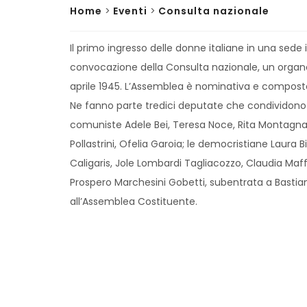
Home
>
Eventi
>
Consulta nazionale
Il primo ingresso delle donne italiane in una sede 
convocazione della Consulta nazionale, un organo 
aprile 1945. L’Assemblea è nominativa e composta
Ne fanno parte tredici deputate che condividono u
comuniste Adele Bei, Teresa Noce, Rita Montagnana,
Pollastrini, Ofelia Garoia; le democristiane Laura 
Caligaris, Jole Lombardi Tagliacozzo, Claudia Maffiol
Prospero Marchesini Gobetti, subentrata a Bastia
all’Assemblea Costituente.