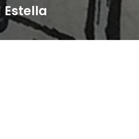
Estella
Home
>
Rappresentazioni
>
Estella
Data:
06 07 1947