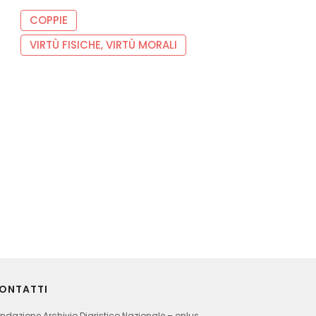
COPPIE
VIRTÙ FISICHE, VIRTÙ MORALI
ONTATTI
ndazione Archivio Diaristico Nazionale – onlus