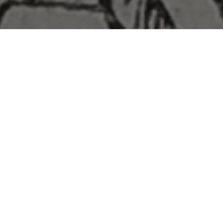
Home
>
Rappresentazioni
>
I comandamenti di DI
Data:
05 09 1954