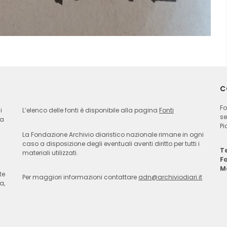
C
Fo
i
L’elenco delle fonti è disponibile alla pagina
Fonti
se
ia
Pi
La Fondazione Archivio diaristico nazionale rimane in ogni
caso a disposizione degli eventuali aventi diritto per tutti i
Te
materiali utilizzati.
F
M
te
Per maggiori informazioni contattare
adn@archiviodiari.it
a,