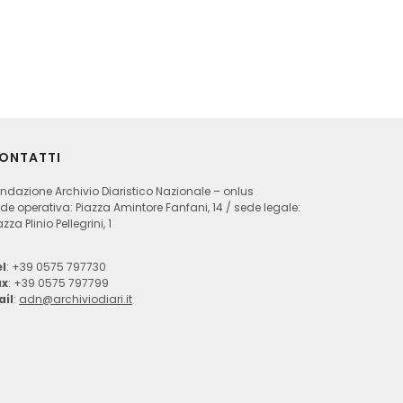
ONTATTI
ndazione Archivio Diaristico Nazionale – onlus
de operativa: Piazza Amintore Fanfani, 14 / sede legale:
azza Plinio Pellegrini, 1
l
: +39 0575 797730
ax
: +39 0575 797799
ail
:
adn@archiviodiari.it