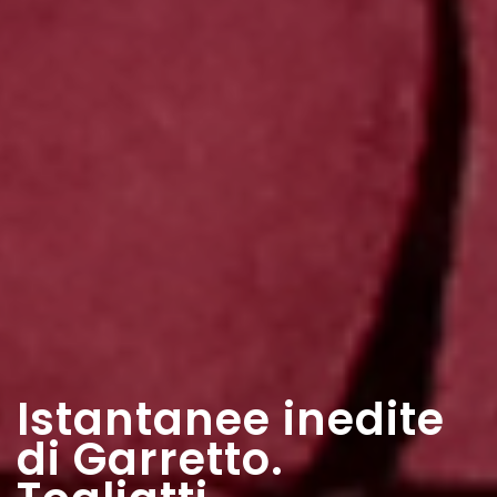
Istantanee inedite
di Garretto.