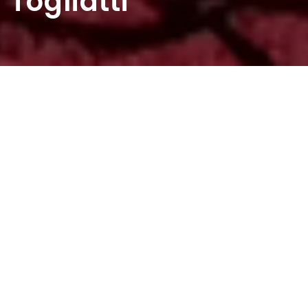
Togliatti
Home
>
Rappresentazioni
>
Istantanee inedite di
Garretto. Togliatti
Data:
04 10 1952