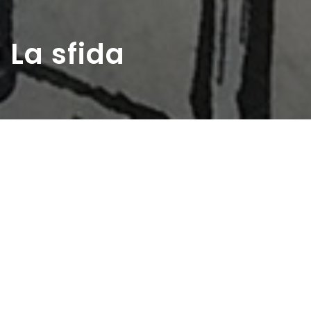
La sfida
Home
>
Rappresentazioni
>
La sfida
Data:
22 08 1948