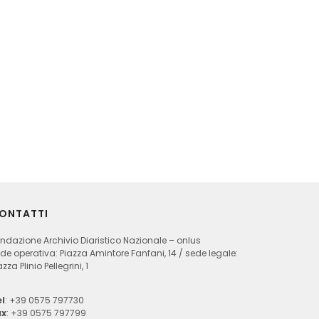
ONTATTI
ndazione Archivio Diaristico Nazionale – onlus
de operativa: Piazza Amintore Fanfani, 14 / sede legale:
azza Plinio Pellegrini, 1
l
: +39 0575 797730
ax
: +39 0575 797799