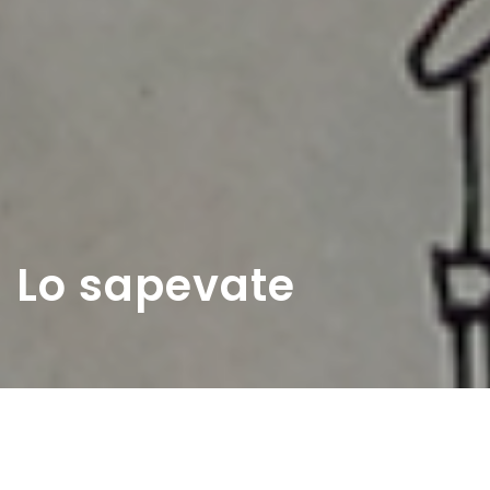
Lo sapevate
Home
>
Rappresentazioni
>
Lo sapevate
Data:
16 04 1970