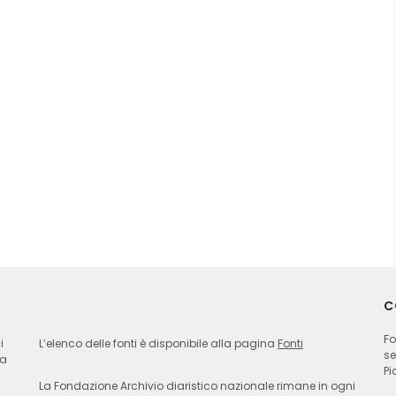
C
Fo
i
L’elenco delle fonti è disponibile alla pagina
Fonti
se
ia
Pi
La Fondazione Archivio diaristico nazionale rimane in ogni