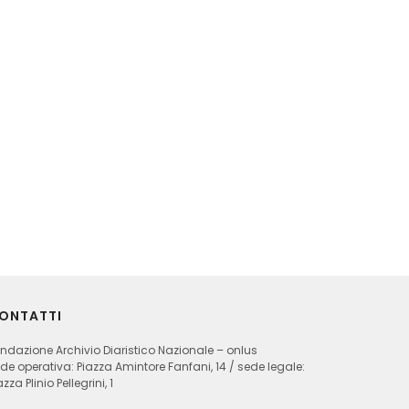
ONTATTI
ndazione Archivio Diaristico Nazionale – onlus
de operativa: Piazza Amintore Fanfani, 14 / sede legale:
azza Plinio Pellegrini, 1