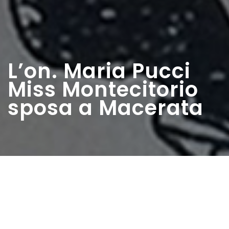
L’on. Maria Pucci
Miss Montecitorio
sposa a Macerata
Home
>
Rappresentazioni
>
L’on. Maria Pucci Miss
Montecitorio sposa a Macerata
Data:
21 07 1949