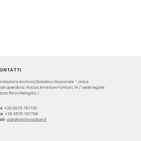
ONTATTI
ndazione Archivio Diaristico Nazionale – onlus
de operativa: Piazza Amintore Fanfani, 14 / sede legale:
azza Plinio Pellegrini, 1
l
: +39 0575 797730
ax
: +39 0575 797799
ail
:
adn@archiviodiari.it