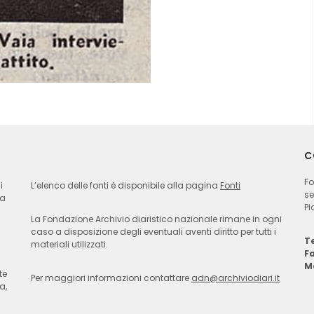
C
Fo
i
L’elenco delle fonti è disponibile alla pagina
Fonti
se
ia
Pi
La Fondazione Archivio diaristico nazionale rimane in ogni
caso a disposizione degli eventuali aventi diritto per tutti i
Te
materiali utilizzati.
F
M
te
Per maggiori informazioni contattare
adn@archiviodiari.it
a,