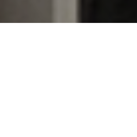
Home
>
Rappresentazioni
>
Miss Montecitorio
Data:
10 08 1958