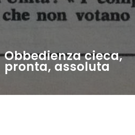
Obbedienza cieca,
pronta, assoluta
Home
>
Rappresentazioni
>
Obbedienza cieca,
pronta, assoluta
Data:
20 11 1968