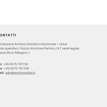
ONTATTI
ndazione Archivio Diaristico Nazionale – onlus
de operativa: Piazza Amintore Fanfani, 14 / sede legale:
azza Plinio Pellegrini, 1
l
: +39 0575 797730
ax
: +39 0575 797799
ail
:
adn@archiviodiari.it