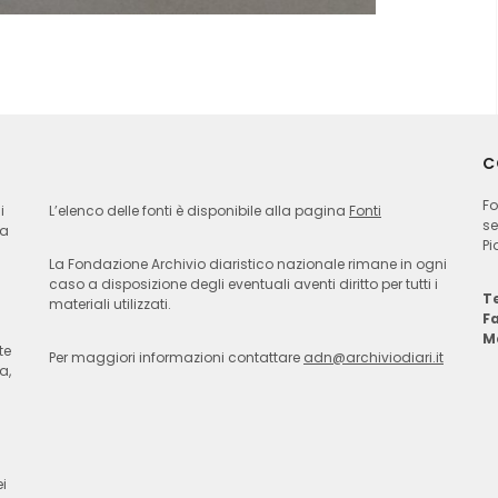
C
Fo
i
L’elenco delle fonti è disponibile alla pagina
Fonti
se
ia
Pi
La Fondazione Archivio diaristico nazionale rimane in ogni
caso a disposizione degli eventuali aventi diritto per tutti i
Te
materiali utilizzati.
F
M
te
Per maggiori informazioni contattare
adn@archiviodiari.it
a,
i