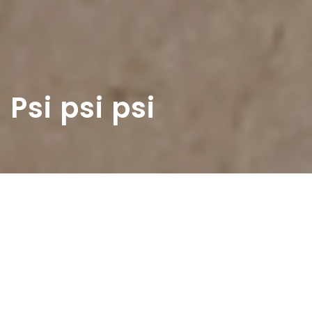
Psi psi psi
Home
>
Rappresentazioni
>
Psi psi psi
Data:
07 04 1963