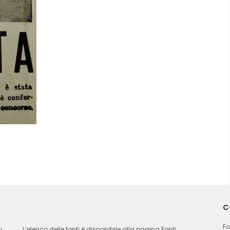
C
Fo
i
L’elenco delle fonti è disponibile alla pagina
Fonti