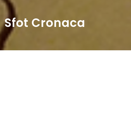
Sfot Cronaca
Home
>
Rappresentazioni
>
Sfot Cronaca
Data:
24 07 1955