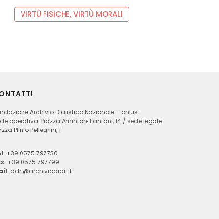
VIRTÙ FISICHE, VIRTÙ MORALI
ONTATTI
ndazione Archivio Diaristico Nazionale – onlus
de operativa: Piazza Amintore Fanfani, 14 / sede legale:
azza Plinio Pellegrini, 1
l
: +39 0575 797730
ax
: +39 0575 797799
ail
:
adn@archiviodiari.it