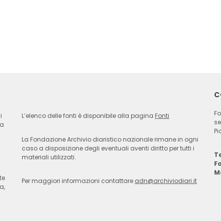
C
Fo
i
L’elenco delle fonti è disponibile alla pagina
Fonti
se
ia
Pi
La Fondazione Archivio diaristico nazionale rimane in ogni
caso a disposizione degli eventuali aventi diritto per tutti i
Te
materiali utilizzati.
F
M
te
Per maggiori informazioni contattare
adn@archiviodiari.it
a,