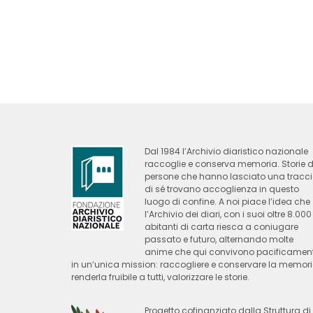
Dal 1984 l’Archivio diaristico nazionale
raccoglie e conserva memoria. Storie d
persone che hanno lasciato una tracc
di sé trovano accoglienza in questo
luogo di confine. A noi piace l’idea che
l’Archivio dei diari, con i suoi oltre 8.000
abitanti di carta riesca a coniugare
passato e futuro, alternando molte
anime che qui convivono pacificamen
in un’unica mission: raccogliere e conservare la memori
renderla fruibile a tutti, valorizzare le storie.
Progetto cofinanziato dalla Struttura di