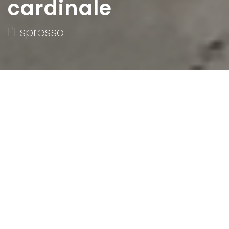
cardinale
L'Espresso
Home
>
Rappresentazioni
>
Tandem elettorale
Ottaviani-Andreotti. L’esercito del cardinale
Data:
24 03 1963