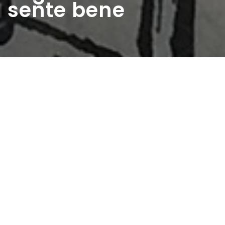
sente bene
Home
>
Rappresentazioni
>
Togliatti non si sente
bene
Data:
27 07 1947