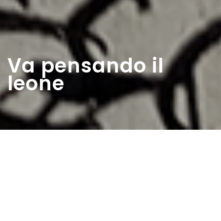
Va pensando il
leone
Home
>
Rappresentazioni
>
Va pensando il leone
Data:
07 07 1963