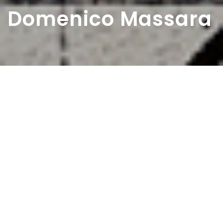
Domenico Massara
Home
>
Diaristi
>
Domenico Massara
Domenico Massara nasce a Napoli nel 1891.
Consegue il diploma di maturità classica e diviene poi
Ufficiale di cavalleria e di artiglieria.
Nell’aprile del 1937 si sposa e dal matrimonio nascono due
figli, Filippo e Graziella di cui racconta ogni esperienza,
lasciando traccia tanto dei risultati delle visite mediche –
«visita medica ai cari Filippo e Graziella, tutto bene» –
quanto dei progressi scolastici, constatando, nell’estate del