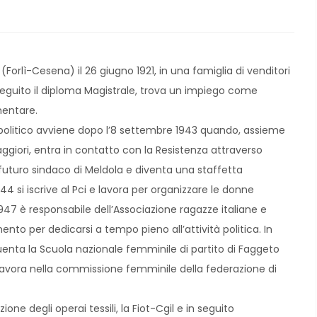
Forlì-Cesena) il 26 giugno 1921, in una famiglia di venditori
eguito il diploma Magistrale, trova un impiego come
entare.
politico avviene dopo l’8 settembre 1943 quando, assieme
aggiori, entra in contatto con la Resistenza attraverso
 futuro sindaco di Meldola e diventa una staffetta
944 si iscrive al Pci e lavora per organizzare le donne
947 è responsabile dell’Associazione ragazze italiane e
ento per dedicarsi a tempo pieno all’attività politica. In
uenta la Scuola nazionale femminile di partito di Faggeto
avora nella commissione femminile della federazione di
one degli operai tessili, la Fiot-Cgil e in seguito