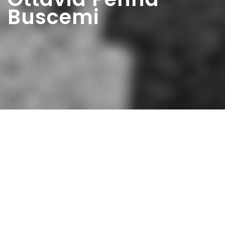
Buscemi
Home
>
Elette
>
Ottavia Penna Buscemi
Ma nel suo animo era
rimasta sempre
l’avversione per «questa
repubblica» e la esprimeva