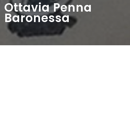
Ottavia Penna
Baronessa
Home
>
Rappresentazioni
>
Ottavia Penna
Baronessa
Data:
30 07 1946