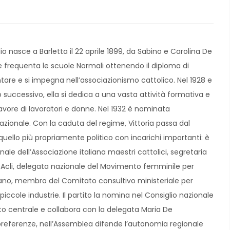
io nasce a Barletta il 22 aprile 1899, da Sabino e Carolina De
e frequenta le scuole Normali ottenendo il diploma di
re e si impegna nell’associazionismo cattolico. Nel 1928 e
 successivo, ella si dedica a una vasta attività formativa e
favore di lavoratori e donne. Nel 1932 è nominata
zionale. Con la caduta del regime, Vittoria passa dal
quello più propriamente politico con incarichi importanti: è
nale dell’Associazione italiana maestri cattolici, segretaria
e Acli, delegata nazionale del Movimento femminile per
aliano, membro del Comitato consultivo ministeriale per
e piccole industrie. Il partito la nomina nel Consiglio nazionale
o centrale e collabora con la delegata Maria De
1 preferenze, nell’Assemblea difende l’autonomia regionale