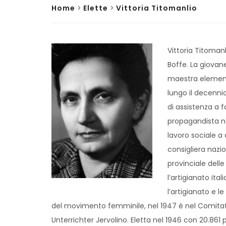
Home
>
Elette
>
Vittoria Titomanlio
Vittoria Titomanl
Boffe. La giovan
maestra elementa
lungo il decennio
di assistenza a 
propagandista na
lavoro sociale a 
consigliera nazio
provinciale dell
l’artigianato it
l’artigianato e l
del movimento femminile, nel 1947 è nel Comitat
Unterrichter Jervolino. Eletta nel 1946 con 20.86