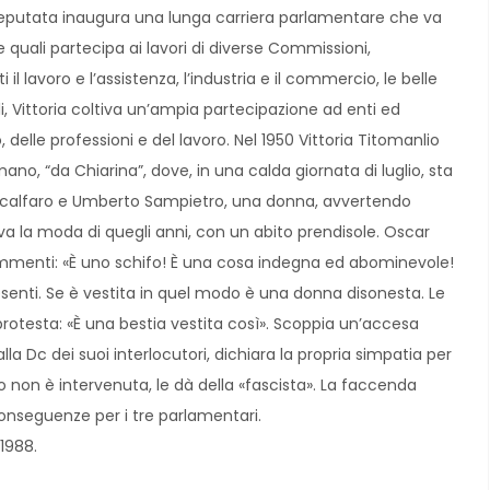
 deputata inaugura una lunga carriera parlamentare che va
e quali partecipa ai lavori di diverse Commissioni,
 lavoro e l’assistenza, l’industria e il commercio, le belle
ali, Vittoria coltiva un’ampia partecipazione ad enti ed
 delle professioni e del lavoro. Nel 1950 Vittoria Titomanlio
mano, “da Chiarina”, dove, in una calda giornata di luglio, sta
calfaro e Umberto Sampietro, una donna, avvertendo
iva la moda di quegli anni, con un abito prendisole. Oscar
commenti: «È uno schifo! È una cosa indegna ed abominevole!
esenti. Se è vestita in quel modo è una donna disonesta. Le
protesta: «È una bestia vestita così». Scoppia un’accesa
la Dc dei suoi interlocutori, dichiara la propria simpatia per
o non è intervenuta, le dà della «fascista». La faccenda
 conseguenze per i tre parlamentari.
1988.