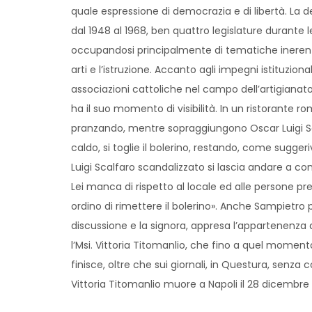
quale espressione di democrazia e di libertà. La
dal 1948 al 1968, ben quattro legislature durante l
occupandosi principalmente di tematiche inerenti il
arti e l’istruzione. Accanto agli impegni istituzion
associazioni cattoliche nel campo dell’artigianato,
ha il suo momento di visibilità. In un ristorante ro
pranzando, mentre sopraggiungono Oscar Luigi S
caldo, si toglie il bolerino, restando, come sugger
Luigi Scalfaro scandalizzato si lascia andare a 
Lei manca di rispetto al locale ed alle persone pr
ordino di rimettere il bolerino». Anche Sampietro 
discussione e la signora, appresa l’appartenenza al
l’Msi. Vittoria Titomanlio, che fino a quel moment
finisce, oltre che sui giornali, in Questura, senza
Vittoria Titomanlio muore a Napoli il 28 dicembre 