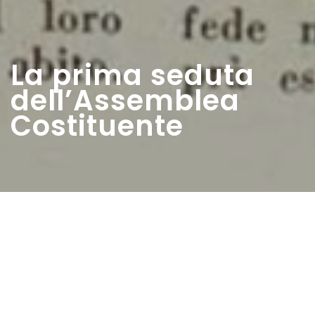
La prima seduta
dell’Assemblea
Costituente
Home
>
Rappresentazioni
>
La prima seduta
dell’Assemblea Costituente
Data:
20 07 1946