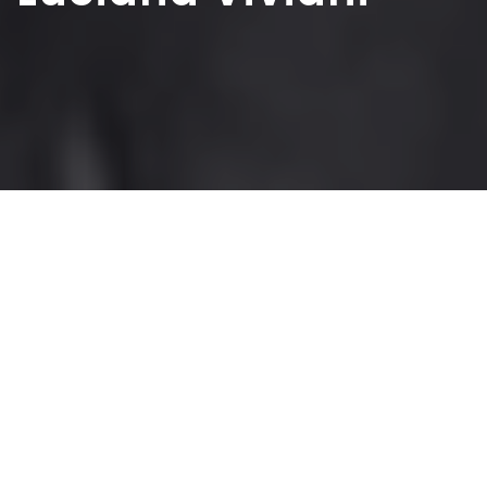
Home
>
Elette
>
Luciana Viviani
Nasce a Napoli il 2
settembre 1917, da Maria di
Majo e dal
commediografo Raffaele
Viviani.
Terza di quattro figli,