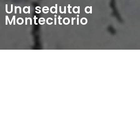
Una seduta a
Montecitorio
Home
>
Rappresentazioni
>
Una seduta a
Montecitorio
Data:
23 05 1948