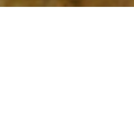
Home
>
Estratti
>
La vittoria della monarchia
Data:
01 05 1946
Autore:
Ibba Francesco
Durante tutto il mese di maggio, si tennero molti comizi
per il referendum fissato per il due giugno. La posta in palio
era di grandissima importanza, si trattava di scegliere fra, la
conservazione della Monarchia o l’istituzione della
Repubblica. In quelle settimane ricche d’iniziative in piazza,
si assistette a dei contraddittori molto vivaci, con un ampia
partecipazione dei cittadini. Per la gente che gremiva la
piazza era come assistere ad uno spettacolo di teatro
all’aperto, tanto si divertiva nel vedere e sentire gli oratori,