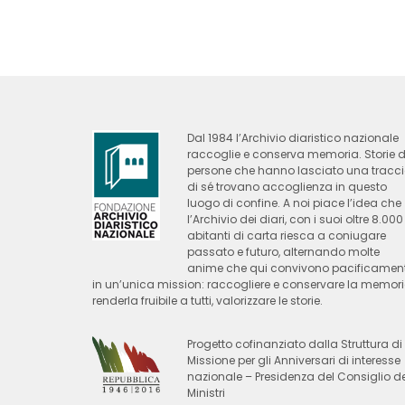
Dal 1984 l’Archivio diaristico nazionale
raccoglie e conserva memoria. Storie d
persone che hanno lasciato una tracc
di sé trovano accoglienza in questo
luogo di confine. A noi piace l’idea che
l’Archivio dei diari, con i suoi oltre 8.000
abitanti di carta riesca a coniugare
passato e futuro, alternando molte
anime che qui convivono pacificamen
in un’unica mission: raccogliere e conservare la memori
renderla fruibile a tutti, valorizzare le storie.
Progetto cofinanziato dalla Struttura di
Missione per gli Anniversari di interesse
nazionale – Presidenza del Consiglio de
Ministri