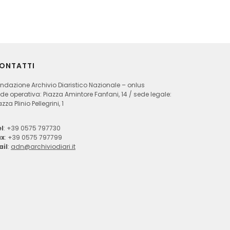
ONTATTI
ndazione Archivio Diaristico Nazionale – onlus
de operativa: Piazza Amintore Fanfani, 14 / sede legale:
azza Plinio Pellegrini, 1
l
: +39 0575 797730
ax
: +39 0575 797799
ail
:
adn@archiviodiari.it