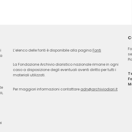
C
Fo
i
L’elenco delle fonti è disponibile alla pagina
Fonti
se
ia
Pi
La Fondazione Archivio diaristico nazionale rimane in ogni
caso a disposizione degli eventuali aventi diritto per tutti i
Te
materiali utilizzati.
F
M
te
Per maggiori informazioni contattare
adn@archiviodiari.it
a,
i